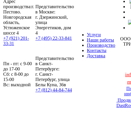
Адрес
производства:
г.
Представительство
Пестово.
в Москве:
Новгородская
г. Дзержинский,
область,
улица
Устюженское
Энергетиков, дом
шоссе 4
4
Услуги
+7 (921) 201-
+7 (495) 22-33-841
ООО
Наши работы
33-31
ТР
Производство
Контакты
Доставка
Представительство
Пн - пт: с 9-00
в Санкт-
до 17-00
Петербурге:
Сб: с 8-00 до
г. Санкт-
in
15-00
Петербург, улица
m
Вс: выходной
Белы Куна, 36в
По
+7 (812) 44-84-744
ин
Продв
DastRo