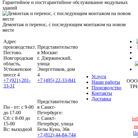
Гарантийное и постгарантийное обслуживание модульных
зданий
Демонтаж и перенос, с последующим монтажом на новом
месте
Адрес
производства:
г.
Представительство
Пестово.
в Москве:
Новгородская
г. Дзержинский,
область,
улица
Устюженское
Энергетиков, дом
шоссе 4
4
Услуги
+7 (921) 201-
+7 (495) 22-33-841
ООО
Наши работы
33-31
ТР
Производство
Контакты
Доставка
Представительство
Пн - пт: с 9-00
в Санкт-
до 17-00
Петербурге:
Сб: с 8-00 до
г. Санкт-
in
15-00
Петербург, улица
m
Вс: выходной
Белы Куна, 36в
По
+7 (812) 44-84-744