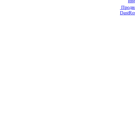
ин
Продв
DastRo