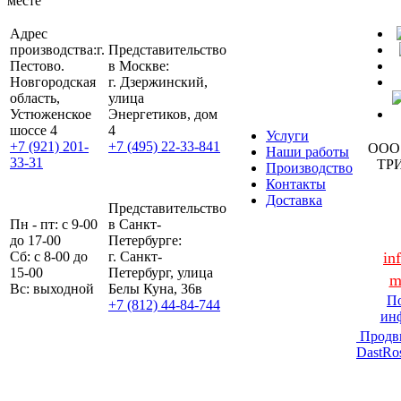
месте
Адрес
производства:
г.
Представительство
Пестово.
в Москве:
Новгородская
г. Дзержинский,
область,
улица
Устюженское
Энергетиков, дом
шоссе 4
4
Услуги
+7 (921) 201-
+7 (495) 22-33-841
ООО
Наши работы
33-31
ТР
Производство
Контакты
Доставка
Представительство
Пн - пт: с 9-00
в Санкт-
до 17-00
Петербурге:
Сб: с 8-00 до
г. Санкт-
in
15-00
Петербург, улица
m
Вс: выходной
Белы Куна, 36в
По
+7 (812) 44-84-744
ин
Продв
DastRo