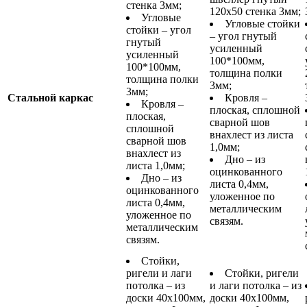
стенка 3мм;
120х50 стенка 3мм;
Угловые
Угловые стойки
стойки – угол
– угол гнутый
гнутый
усиленный
усиленный
100*100мм,
100*100мм,
толщина полки
толщина полки
3мм;
3мм;
Стальной каркас
Кровля –
Кровля –
плоская, сплошной
плоская,
сварной шов
сплошной
внахлест из листа
сварной шов
1,0мм;
внахлест из
Дно – из
листа 1,0мм;
оцинкованного
Дно – из
листа 0,4мм,
оцинкованного
уложенное по
листа 0,4мм,
металлическим
уложенное по
связям.
металлическим
связям.
Стойки,
ригели и лаги
Стойки, ригели
потолка – из
и лаги потолка – из
доски 40х100мм,
доски 40х100мм,