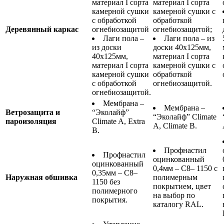
материал I сорта
материал I сорта
камерной сушки
камерной сушки с
с обработкой
обработкой
Деревянный каркас
огнебиозащитой
огнебиозащитой;
Лаги пола –
Лаги пола – из
из доски
доски 40х125мм,
40х125мм,
материал I сорта
материал I сорта
камерной сушки с
камерной сушки
обработкой
с обработкой
огнебиозащитой.
огнебиозащитой.
Мембрана –
Мембрана –
Ветрозащита и
“Эколайф”
“Эколайф” Climate
пароизоляция
Climate A, Extra
A, Climate B.
B.
Профнастил
Профнастил
оцинкованный
оцинкованный
0,4мм – С8– 1150 с
0,35мм – С8–
Наружная обшивка
полимерным
1150 без
покрытием, цвет
полимерного
на выбор по
покрытия.
каталогу RAL.