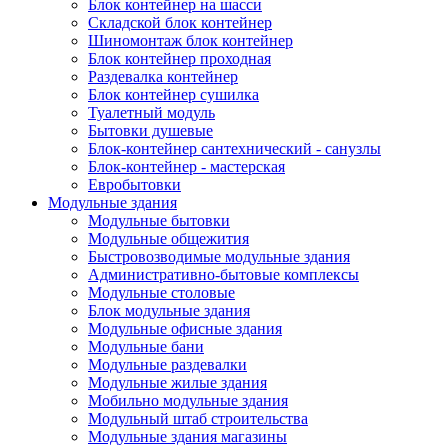
Блок контейнер на шасси
Складской блок контейнер
Шиномонтаж блок контейнер
Блок контейнер проходная
Раздевалка контейнер
Блок контейнер сушилка
Туалетный модуль
Бытовки душевые
Блок-контейнер сантехнический - санузлы
Блок-контейнер - мастерская
Евробытовки
Модульные здания
Модульные бытовки
Модульные общежития
Быстровозводимые модульные здания
Административно-бытовые комплексы
Модульные столовые
Блок модульные здания
Модульные офисные здания
Модульные бани
Модульные раздевалки
Модульные жилые здания
Мобильно модульные здания
Модульный штаб строительства
Модульные здания магазины