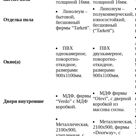
толщиной 16мм.
толщиной 16мм.
Линолеум –
Линолеум –
полукоммерческий,
бытовой,
Отделка пола
износостойкий,
бесшовный
бесшовный
фирмы “Tarkett”.
(“Tarkett”).
ПВХ
ПВХ
однокамерное,
двухкамерное,
поворотно-
поворотно-
Окно(а)
откидное,
откидное,
размерами
размерами
900х1100мм.
900х1100мм.
МДФ фирмы
МДФ, фирмы
“Olovi”, с дверной
Двери внутренние
“Verdo” с МДФ
коробкой из
коробкой.
массива сосны.
Металлическая,
Металлическая,
2100х900, фирмы
2100х900,
«Doorway», с
утепленная, с