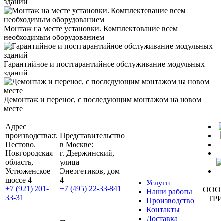
зданий
Монтаж на месте установки. Комплектование всем
необходимым оборудованием
Гарантийное и постгарантийное обслуживание модульных
зданий
Демонтаж и перенос, с последующим монтажом на новом
месте
Адрес
производства:
г.
Представительство
Пестово.
в Москве:
Новгородская
г. Дзержинский,
область,
улица
Устюженское
Энергетиков, дом
шоссе 4
4
Услуги
+7 (921) 201-
+7 (495) 22-33-841
ООО
Наши работы
33-31
ТР
Производство
Контакты
Доставка