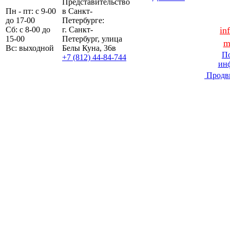
Представительство
Пн - пт: с 9-00
в Санкт-
до 17-00
Петербурге:
Сб: с 8-00 до
г. Санкт-
in
15-00
Петербург, улица
m
Вс: выходной
Белы Куна, 36в
По
+7 (812) 44-84-744
ин
Продв