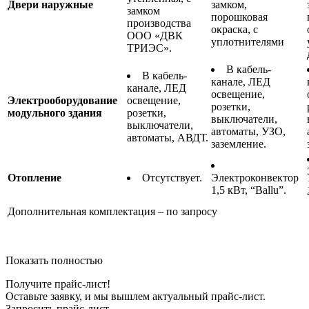
Двери наружные
замком,
замком
порошковая
производства
окраска, с
ООО «ДВК
уплотнителями
ТРИЭС».
В кабель-
В кабель-
канале, ЛЕД
канале, ЛЕД
освещение,
Электрооборудование
освещение,
розетки,
модульного здания
розетки,
выключатели,
выключатели,
автоматы, УЗО,
автоматы, АВДТ.
заземление.
Отопление
Отсутствует.
Электроконвектор
1,5 кВт, “Ballu”.
Дополнительная комплектация – по запросу
Показать полностью
Получите прайс-лист!
Оставьте заявку, и мы вышлем актуальный прайс-лист.
Запросить прайс-лист