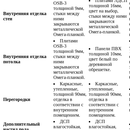
Плитами ЛДСП
OSB-3
толщиной 16мм,
толщиной 9мм,
цвет на выбор,
Внутренняя отделка
стыки между
стыки между ними
стен
ними
закрываются
закрываются
металлической
металлической
Омега-планкой.
Омега-планкой.
Плитами
OSB-3
Панели ПВХ
толщиной 9мм,
толщиной 10мм,
Внутренняя отделка
стыки между
цвет белый по
потолка
ними
деревянной
закрываются
обрешетке.
металлической
Омега-планкой.
Каркасные,
Каркасные,
утепленные,
утепленные,
толщиной 90мм,
толщиной 90мм,
Перегородки
отделка в
отделка в
соответствии с
соответствии с
внутренним
внутренним
помещением.
помещением.
ДСП
ДСП
Дополнительный
влагостойкая,
влагостойкая,
настил пола