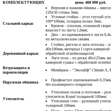
КОМПЛЕКТУЮЩИХ
цена: 468 000 руб.
Верхняя и нижняя обвязка – швел
120х50 стенка 3мм;
Угловые стойки – угол гнутый ус
100*100мм, толщина полки 3мм;
Стальной каркас
Кровля – плоская, сплошной свар
внахлест из листа 1,0мм;
Дно – из оцинкованного листа 0,4
по металлическим связям.
Стойки, ригели и лаги потолка – и
40х100мм, материал I сорта камерной
Деревянный каркас
обработкой огнебиозащитой
Лаги пола – из доски 40х125мм, ма
камерной сушки с обработкой огнеби
Ветрозащита и
Мембрана – “Эколайф” Climate A, E
пароизоляция
Профнастил оцинкованный 0,35мм
Наружная обшивка
без полимерного покрытия.
Утепление полов и потолков – ру
утеплитель Knauf толщиной 100мм;
Утеплитель
Утепление стен – рулонный утепл
толщиной 100мм.
Пола – доска 22мм, сплошной наст