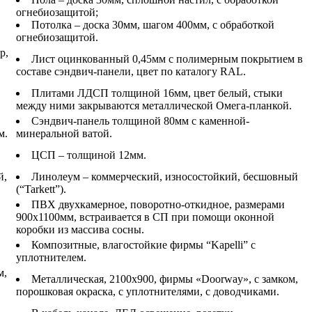
огнебиозащитой;
Потолка – доска 30мм, шагом 400мм, с обработкой
огнебиозащитой.
р,
Лист оцинкованный 0,45мм с полимерным покрытием в
составе сэндвич-панели, цвет по каталогу RAL.
Плитами ЛДСП толщиной 16мм, цвет белый, стыки
между ними закрываются металлической Омега-планкой.
Сэндвич-панель толщиной 80мм с каменной-
м.
минеральной ватой.
ЦСП – толщиной 12мм.
й,
Линолеум – коммерческий, износостойкий, бесшовный
(“Tarkett”).
ПВХ двухкамерное, поворотно-откидное, размерами
900х1100мм, встраивается в СП при помощи оконной
коробки из массива сосны.
Композитные, влагостойкие фирмы “Kapelli” с
уплотнителем.
м,
Металлическая, 2100х900, фирмы «Doorway», с замком,
порошковая окраска, с уплотнителями, с доводчиками.