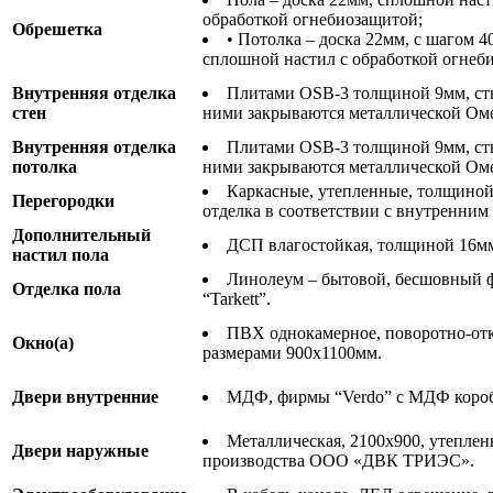
обработкой огнебиозащитой;
Обрешетка
• Потолка – доска 22мм, с шагом 
сплошной настил с обработкой огнеб
Внутренняя отделка
Плитами OSB-3 толщиной 9мм, с
стен
ними закрываются металлической Оме
Внутренняя отделка
Плитами OSB-3 толщиной 9мм, с
потолка
ними закрываются металлической Оме
Каркасные, утепленные, толщиной
Перегородки
отделка в соответствии с внутренни
Дополнительный
ДСП влагостойкая, толщиной 16м
настил пола
Линолеум – бытовой, бесшовный
Отделка пола
“Tarkett”.
ПВХ однокамерное, поворотно-от
Окно(а)
размерами 900х1100мм.
Двери внутренние
МДФ, фирмы “Verdo” с МДФ короб
Металлическая, 2100х900, утепленн
Двери наружные
производства ООО «ДВК ТРИЭС».