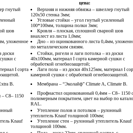
цена:
лер гнутый
Верхняя и нижняя обвязка – швеллер гнутый
120х50 стенка 3мм;
иленный
Угловые стойки – угол гнутый усиленный
100*100мм, толщина полки 3мм;
ной шов
Кровля – плоская, сплошной сварной шов
внахлест из листа 1,0мм;
мм, уложенное
Дно – из оцинкованного листа 0,4мм, уложенн
по металлическим связям.
з доски
Стойки, ригели и лаги потолка – из доски
 сушки с
40х100мм, материал I сорта камерной сушки с
обработкой огнебиозащитой;
териал I сорта
Лаги пола – из доски 40х125мм, материал I со
озащитой.
камерной сушки с обработкой огнебиозащитой.
xtra B.
Мембрана – “Эколайф” Climate A, Climate B.
Профнастил оцинкованный 0,4мм – С8– 1150 
 – С8– 1150
полимерным покрытием, цвет на выбор по катал
RAL.
лонный
Утепление полов и потолков – рулонный
утеплитель Knauf толщиной 100мм;
итель Knauf
Утепление стен – рулонный утеплитель Knauf
толщиной 100мм.
ил с
Пола – доска 22мм, сплошной настил, с