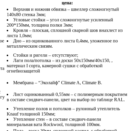
цена:
Верхняя и нижняя обвязка – швеллер сложногнутый
140х80 стенка 3мм;
Угловые стойки – угол сложногнутые усиленный
200*150мм, толщина полки 3мм;
Кровля – плоская, сплошной сварной шов внахлест из
листа 1,0мм;
ое
Дно – из оцинкованного листа 0,4мм, уложенное по
металлическим связям.
Стойки и ригели – отсутствуют;
Лаги пола/потолка – из доски 50х150мм/40х150, ,
материал I сорта, камерной сушки с обработкой
рта
огнебиозащитой
Мембрана – “Эколайф” Climate A, Climate B.
с
Лист оцинкованный 0,55мм – с полимерным покрытием
огу
в составе сэндвич-панели, цвет на выбор по таблице RAL.
Утепление полов и потолков – рулонный утеплитель
Knauf толщиной 150мм;
Утепление стен – в составе сэндвич-панели
минеральная вата Rockwool, толщиной 100мм.
Пола – доска 30мм, сплошной настил, с обработкой