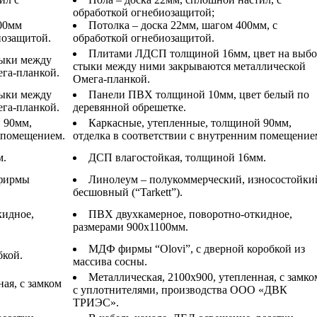
обработкой огнебиозащитой;
400мм
Потолка – доска 22мм, шагом 400мм, с
иозащитой.
обработкой огнебиозащитой.
Плитами ЛДСП толщиной 16мм, цвет на выбо
тыки между
стыки между ними закрываются металлической
га-планкой.
Омега-планкой.
тыки между
Панели ПВХ толщиной 10мм, цвет белый по
га-планкой.
деревянной обрешетке.
 90мм,
Каркасные, утепленные, толщиной 90мм,
м помещением.
отделка в соответствии с внутренним помещение
м.
ДСП влагостойкая, толщиной 16мм.
 фирмы
Линолеум – полукоммерческий, износостойки
бесшовный (“Tarkett”).
кидное,
ПВХ двухкамерное, поворотно-откидное,
размерами 900х1100мм.
МДФ фирмы “Olovi”, с дверной коробкой из
кой.
массива сосны.
Металлическая, 2100х900, утепленная, с замко
ая, с замком
с уплотнителями, производства ООО «ДВК
ТРИЭС».